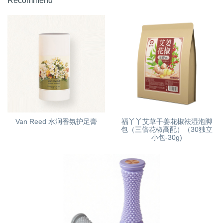
Recommend
Van Reed 水润香氛护足膏
福丫丫艾草干姜花椒祛湿泡脚
包（三倍花椒高配）（30独立
小包-30g)