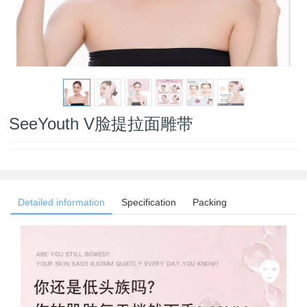
SeeYouth V脸提拉面雕带
Detailed information
Specification
Packing