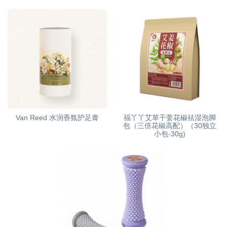
Van Reed 水润香氛护足膏
福丫丫艾草干姜花椒祛湿泡脚
包（三倍花椒高配）（30独立
小包-30g)