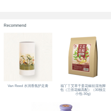
Recommend
Van Reed 水润香氛护足膏
福丫丫艾草干姜花椒祛湿泡脚
包（三倍花椒高配）（30独立
小包-30g)