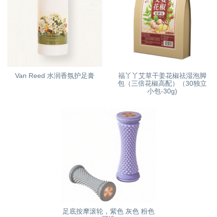
Van Reed 水润香氛护足膏
福丫丫艾草干姜花椒祛湿泡脚
包（三倍花椒高配）（30独立
小包-30g)
足底按摩滚轮，紫色 灰色 粉色