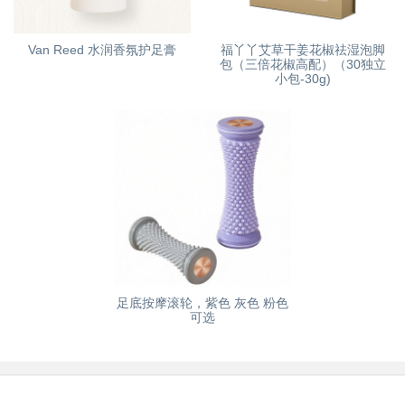
Van Reed 水润香氛护足膏
福丫丫艾草干姜花椒祛湿泡脚
包（三倍花椒高配）（30独立
小包-30g)
足底按摩滚轮，紫色 灰色 粉色
可选