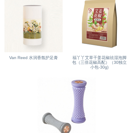
Van Reed 水润香氛护足膏
福丫丫艾草干姜花椒祛湿泡脚
包（三倍花椒高配）（30独立
小包-30g)