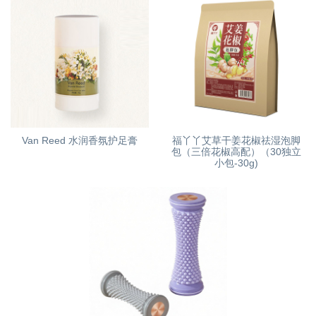
Van Reed 水润香氛护足膏
福丫丫艾草干姜花椒祛湿泡脚
包（三倍花椒高配）（30独立
小包-30g)