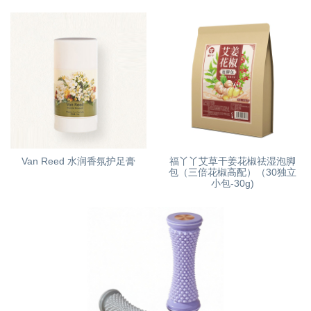
Van Reed 水润香氛护足膏
福丫丫艾草干姜花椒祛湿泡脚
包（三倍花椒高配）（30独立
小包-30g)