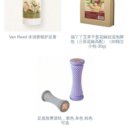
Van Reed 水润香氛护足膏
福丫丫艾草干姜花椒祛湿泡脚
包（三倍花椒高配）（30独立
小包-30g)
足底按摩滚轮，紫色 灰色 粉色
可选