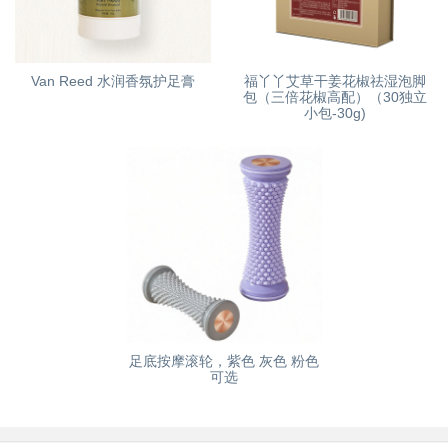
Van Reed 水润香氛护足膏
福丫丫艾草干姜花椒祛湿泡脚
包（三倍花椒高配）（30独立
小包-30g)
足底按摩滚轮，紫色 灰色 粉色
可选