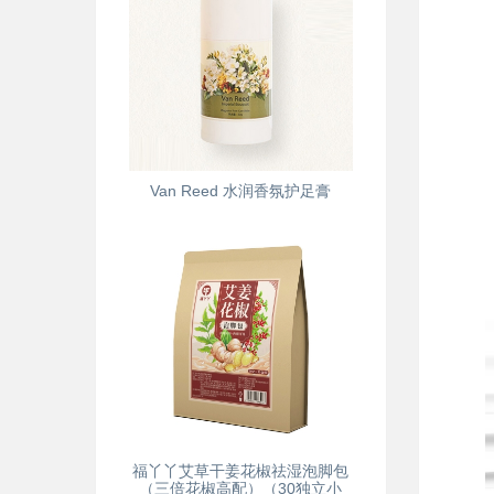
Van Reed 水润香氛护足膏
福丫丫艾草干姜花椒祛湿泡脚包
（三倍花椒高配）（30独立小