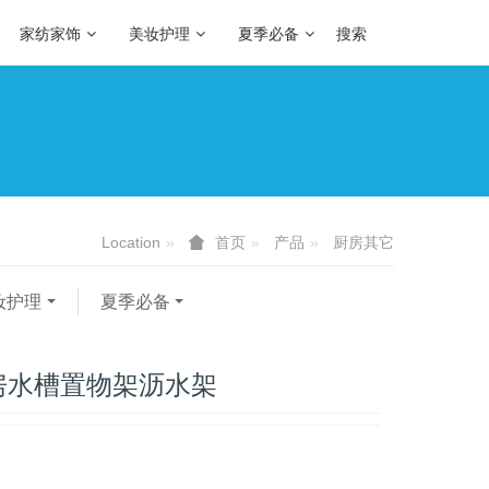
家纺家饰
美妆护理
夏季必备
搜索
Location
产品
厨房其它
首页
妆护理
夏季必备
房水槽置物架沥水架