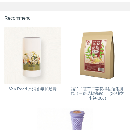
Recommend
Van Reed 水润香氛护足膏
福丫丫艾草干姜花椒祛湿泡脚
包（三倍花椒高配）（30独立
小包-30g)