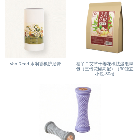
Van Reed 水润香氛护足膏
福丫丫艾草干姜花椒祛湿泡脚
包（三倍花椒高配）（30独立
小包-30g)