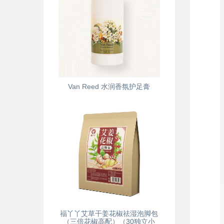
Van Reed 水润香氛护足膏
福丫丫艾草干姜花椒祛湿泡脚包
（三倍花椒高配）（30独立小