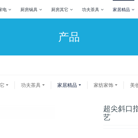
家电
厨房锅具
厨房其它
功夫茶具
家居精品
产品
它
功夫茶具
家居精品
家纺家饰
美
超尖斜口指
艺